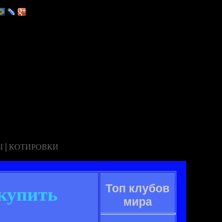
|
Ы
КОТИРОВКИ
Топ клубов
купить
мира