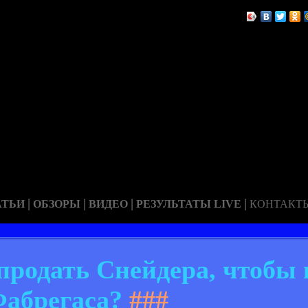
|
|
|
|
АТЬИ
ОБЗОРЫ
ВИДЕО
РЕЗУЛЬТАТЫ LIVE
КОНТАКТ
продать Снейдера, чтобы 
абрегаса?
###