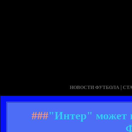
|
НОВОСТИ ФУТБОЛА
СТ
###
"Интер" может 
Ф