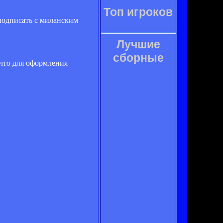
Топ игроков
 подписать с миланским
Лучшие
сборные
 что для оформления