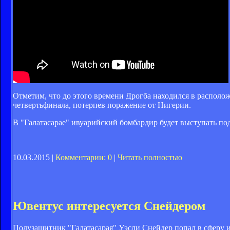
Отметим, что до этого времени Дрогба находился в располо
четвертьфинала, потерпев поражение от Нигерии.
В "Галатасарае" ивуарийский бомбардир будет выступать по
10.03.2015 |
Комментарии: 0
|
Читать полностью
Ювентус интересуется Снейдером
Полузащитник "Галатасарая" Уэсли Снейдер попал в сферу инт