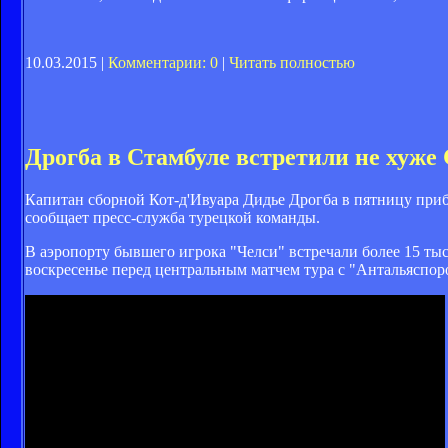
10.03.2015 |
Комментарии: 0
|
Читать полностью
Дрогба в Стамбуле встретили не хуже
Капитан сборной Кот-д'Ивуара Дидье Дрогба в пятницу приб
сообщает пресс-служба турецкой команды.
В аэропорту бывшего игрока "Челси" встречали более 15 ты
воскресенье перед центральным матчем тура с "Антальяспор