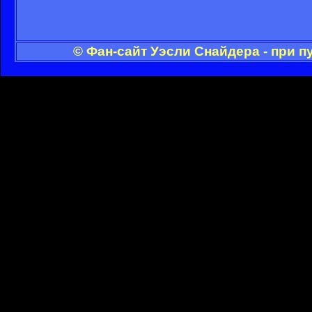
© Фан-сайт Уэсли Снайдера - при 