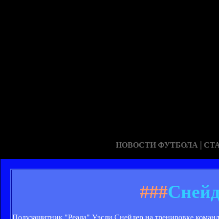
|
НОВОСТИ ФУТБОЛА
СТ
###
Снейд
Полузащитник "Реала" Уэсли Снейдер на тренировке команд